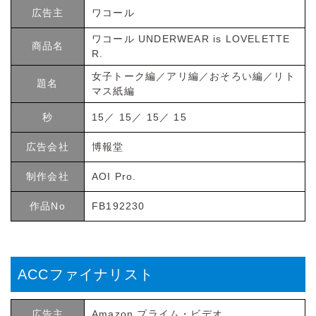
広告主
ワコール
ワコール UNDERWEAR is LOVELETTE
商品名
R.
女子トーク編／アリ編／おそろい編／リト
題名
マス紙編
秒
15／ 15／ 15／ 15
広告会社
博報堂
制作会社
AOI Pro.
作品No
FB192230
ACCファイナリスト
広告主
Amazon プライム・ビデオ