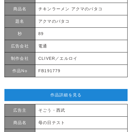
商品名
チキンラーメン アクマのバタコ
題名
アクマのバタコ
秒
89
広告会社
電通
制作会社
CLIVER／エルロイ
作品No
FB191779
作品詳細を見る
広告主
そごう・西武
商品名
母の日テスト