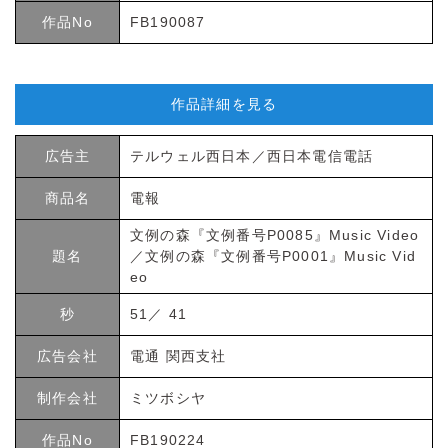
作品No
FB190087
作品詳細を見る
広告主
テルウェル西日本／西日本電信電話
商品名
電報
文例の森『文例番号P0085』Music Video
題名
／文例の森『文例番号P0001』Music Vid
eo
秒
51／ 41
広告会社
電通 関西支社
制作会社
ミツボシヤ
作品No
FB190224