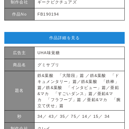
制作会社
ギークピクチュアズ
作品No
FB190194
作品詳細を見る
広告主
UHA味覚糖
商品名
グミサプリ
鉄&葉酸 「大階段」篇 ／鉄&葉酸 「ド
キュメンタリー」篇／鉄&葉酸 「鉄棒」
篇／鉄&葉酸 「インタビュー」篇／亜鉛
題名
&マカ 「すごいダンス」篇／亜鉛&マ
カ 「フラフープ」篇 ／亜鉛&マカ 「腕
立て伏せ」篇
秒
34／ 43／ 35／ 75／ 14／ 15／ 34
制作会社
クレイ