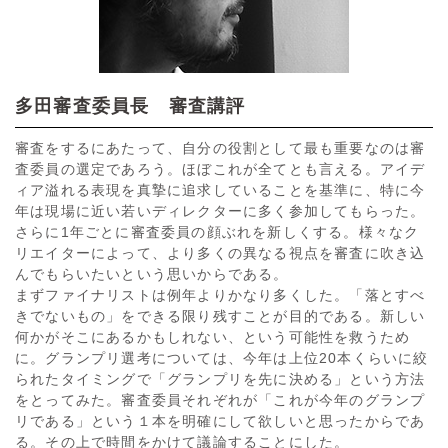
サイト利用規約
運営団体
プライバシーポリシー
セキュリティーポリシー
多田審査委員長 審査講評
審査をするにあたって、自分の役割として最も重要なのは審
閉じる
査委員の選定であろう。ほぼこれが全てとも言える。アイデ
ィア溢れる表現を真摯に追求していることを基準に、特に今
年は現場に近い若いディレクターに多く参加してもらった。
さらに1年ごとに審査委員の顔ぶれを新しくする。様々なク
リエイターによって、より多くの異なる視点を審査に吹き込
んでもらいたいという思いからである。
まずファイナリストは例年よりかなり多くした。「落とすべ
きでないもの」をできる限り残すことが目的である。新しい
何かがそこにあるかもしれない、という可能性を救うため
に。グランプリ選考については、今年は上位20本くらいに絞
られたタイミングで「グランプリを先に決める」という方法
をとってみた。審査委員それぞれが「これが今年のグランプ
リである」という１本を明確にして欲しいと思ったからであ
る。その上で時間をかけて議論することにした。