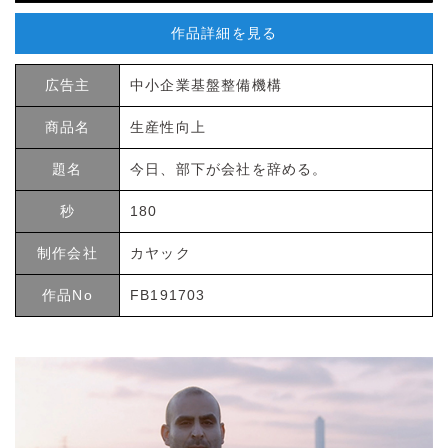
作品詳細を見る
広告主
中小企業基盤整備機構
商品名
生産性向上
題名
今日、部下が会社を辞める。
秒
180
制作会社
カヤック
作品No
FB191703