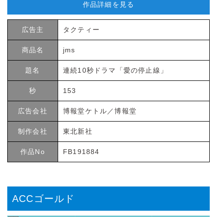
作品詳細を見る
広告主
タクティー
商品名
jms
題名
連続10秒ドラマ「愛の停止線」
秒
153
広告会社
博報堂ケトル／博報堂
制作会社
東北新社
作品No
FB191884
ACCゴールド