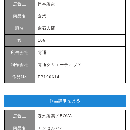
広告主
日本製鉄
商品名
企業
題名
磁石人間
秒
105
広告会社
電通
制作会社
電通クリエーティブＸ
作品No
FB190614
作品詳細を見る
広告主
森永製菓／BOVA
商品名
エンゼルパイ