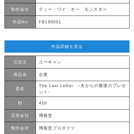
制作会社
ティー・ワイ・オー モンスター
作品No
FB190051
作品詳細を見る
広告主
ユーキャン
商品名
企業
The Last Letter –夫からの最後のプレゼ
題名
ント-
秒
416
広告会社
博報堂
制作会社
博報堂プロダクツ