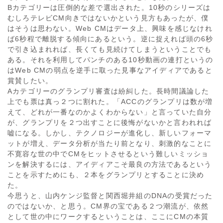
Bカテゴリーは圧倒的な差で選出された。10秒のシリーズは
むしろテレビCM向きではないかという見方もあったが、僕
はそうは思わない。Web CMはデータ上、興味を感じなけれ
ば6秒程で離脱する傾向にあるという。逆に捉えれば頭の6秒
で引き込まれれば、長くても見続けてしまうということでも
ある。それを利用してパンチのある10秒動画の連打というの
はWeb CMの弱点を逆手に取った見事なアイディアであると
賞賛したい。
Aカテゴリーのグランプリ審査は紛糾した。長時間議論した
上でも票は真っ２つに割れた。「ACCのグランプリは数が増
えて、どれが一番なのかよくわからない」と言っていた自分
が、グランプリを２つ出すことに後悔がないかと言われれば
嘘になる。しかし、テクノロジーが進化し、新しいフォーマ
ットが増え、データ分析が当たり前となり、刺激的なことに
不寛容な世の中でCMをヒットさせるという難しいミッショ
ンを解決するには、アイディアこそ最良の方法であるという
ことを示すためにも、２本をグランプリとすることに決め
た。
今思うと、山内ケンジ監督と関西堀井組のDNAの受賞だった
のではないか、と思う。CM界の宝である２つ潮流が、依然
として世の中にワークするということは、ここにCMの本質