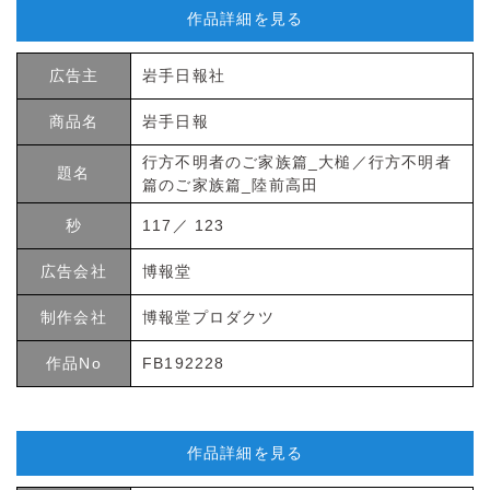
作品詳細を見る
広告主
岩手日報社
商品名
岩手日報
行方不明者のご家族篇_大槌／行方不明者
題名
篇のご家族篇_陸前高田
秒
117／ 123
広告会社
博報堂
制作会社
博報堂プロダクツ
作品No
FB192228
作品詳細を見る