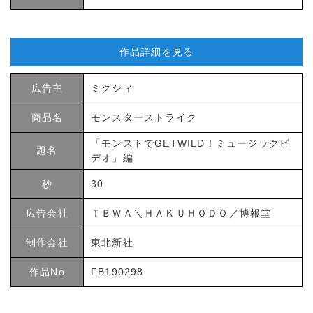
作品詳細を見る
広告主
ミクシィ
商品名
モンスターストライク
「モンストでGETWILD！ミュージックビ
題名
デオ」編
秒
30
広告会社
ＴＢＷＡ＼ＨＡＫＵＨＯＤＯ／博報堂
制作会社
東北新社
作品No
FB190298