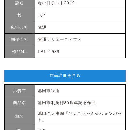
題名
母の日テスト2019
秒
407
広告会社
電通
制作会社
電通クリエーティブＸ
作品No
FB191989
作品詳細を見る
広告主
池田市役所
商品名
池田市制施行80周年記念作品
池田の大決闘「ひよこちゃんvsウォンバッ
題名
ト」