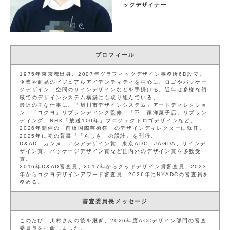
ックデザイナー
サイト利用規約
運営団体
プライバシーポリシー
セキュリティーポリシー
プロフィール
1975年東京都出身。2007年グラフィックデザイン事務所6D設立。
閉じる
企業や商品のビジュアルアイデンティティを中心に、ロゴやパッケー
ジデザイン、空間のサインデザインなどを手掛ける。近年は多様な領
域でのデザインシステム構築にも取り組んでいる。
最近の主な仕事に、「旭川市デザインシステム」アートディレクショ
ン、「コクヨ」リブランディング監修、「不二家洋菓子店」リブラン
ディング、NHK「放送100年」プロジェクトロゴデザインなど。
2026年開催の「前橋国際芸術祭」のデザインディレクターに就任。
2025年に初の著書『「らしさ」の設計』を刊行。
D&AD、カンヌ、アジアデザイン賞、東京ADC、JAGDA、サインデ
ザイン賞、パッケージデザイン賞など国内外のデザイン賞を多数受
賞。
2016年D&AD審査員、2017年からグッドデザイン賞審査員、2023
年からコクヨデザインアワード審査員、2026年にNYADCの審査員を
務める。
審査委員長メッセージ
このたび、川村さんの後を継ぎ、2026年度ACCデザイン部門の審査
委員長を拝命しました。