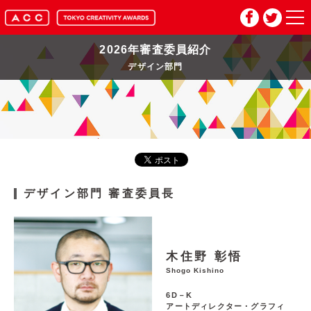
2026年審査委員紹介
HOME
デザイン部門
マイページ
メルマガ登録
2026年応募要項
デザイン部門
審査委員長
2026年審査委員紹介
入賞作品
木住野 彰悟
Shogo Kishino
6D－K
お問い合わせ
推奨環境
アートディレクター・グラフィ