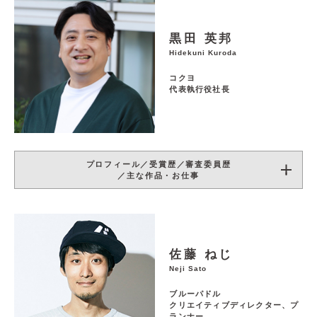
黒田 英邦
Hidekuni Kuroda
コクヨ
代表執行役社長
プロフィール／受賞歴／審査委員歴
／主な作品・お仕事
佐藤 ねじ
Neji Sato
ブルーパドル
クリエイティブディレクター、プ
ランナー