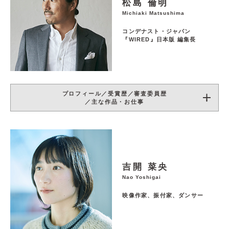
松島 倫明
Michiaki Matsushima
コンデナスト・ジャパン
『WIRED』日本版 編集長
プロフィール／受賞歴／審査委員歴
／主な作品・お仕事
吉開 菜央
Nao Yoshigai
映像作家、振付家、ダンサー