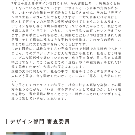
7年目を迎えるデザイン部門ですが、その審査は年々、興味深くも難
しくなっていると感じています。デザインという言葉の定義が広が
り、いまやその全貌を一言で語ることはできません。それは「デザイ
ンの民主化」が進んだ証でもありますが、一方で言葉だけが先行し、
時としてデザインの本質的な輪郭がぼやけてしまうこともあります。
デザインを取り巻く環境が複雑になっている今だからこそ、私はその
根底にある「クラフト」の力を、もう一度見つめ直したいと考えてい
ます。作り手にしか持ち得ない圧倒的なこだわりや研ぎ澄まされた美
意識、そして指先に残るような手触りや熱量は、これからの時代、こ
れまで以上に大切な意味を持ってくるはずです。
しかし同時に、純粋な美しさや完成度だけで判断できる時代でもあり
ません。そのプロジェクトがどんな背景から生まれ、社会とどう呼吸
し、どんな関係性を築いているのか。作り手自身が、目に見える成果
物だけでなく、そこに至るまでの「道筋」や「存在意義」をどれだけ
深く思考したかが、作品の強度を左右します。
規模の大小に関わらず、社会の中で、広告をはじめとするデザインが
人にどう届き、何を動かしたのか。そこにある「意志」を大切にした
い。
作り手としてのクラフトの強度と、社会に対する真摯な姿勢。その両
方を見つめながら、「いま、何をデザインとして選ぶのか」という視
点を持ち、審査委員の皆さんとともに、時代にふさわしいデザインを
見つけ出していきたいと思います。
デザイン部門 審査委員